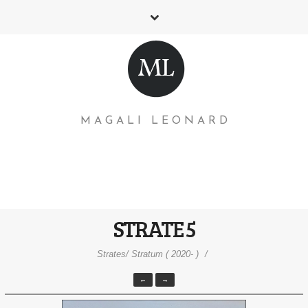
MAGALI LEONARD
STRATE 5
Strates/ Stratum ( 2020- )
←
→