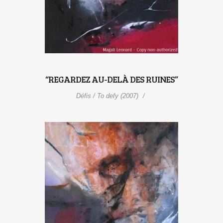
“REGARDEZ AU-DELÀ DES RUINES”
Défis / To defy (2007)